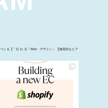
がつくる
║ " 伝 わ る " Web・デザイン
║徹底的なヒア