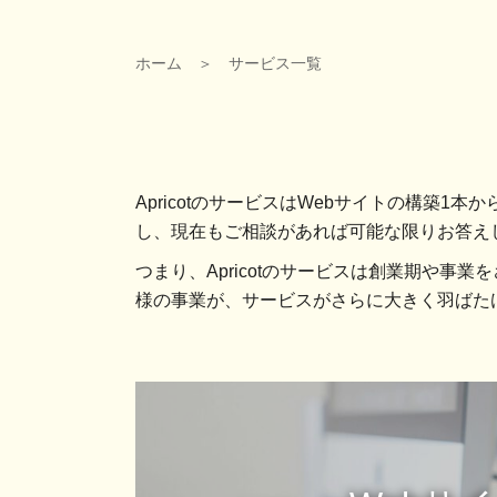
ホーム
＞
サービス一覧
ApricotのサービスはWebサイトの構
し、現在もご相談があれば可能な限りお答え
つまり、Apricotのサービスは創業期や
様の事業が、サービスがさらに大きく羽ばたけ
カ
カ
ラ
バ
ム
ー
リ
リ
ン
ン
ク
ク