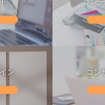
イト
コン
カ
バ
ー
リ
ン
ク
イン
コン