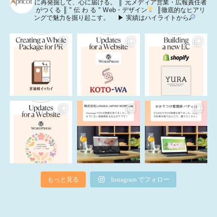
に再発掘して、心に届ける。
║ 元メディア営業・広報責任者
がつくる
║ " 伝 わ る " Web・デザイン
║徹底的なヒアリ
ングで魅力を掘り起こす。
▶ 実績はハイライトから
もっと見る
Instagram でフォロー