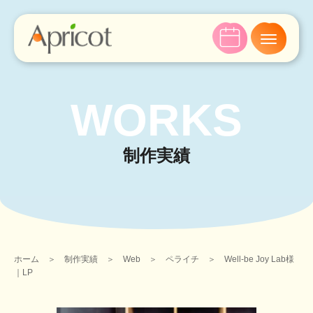
WORKS
制作実績
ホーム
＞
制作実績
＞
Web
＞
ペライチ
＞
Well-be Joy Lab様
｜LP