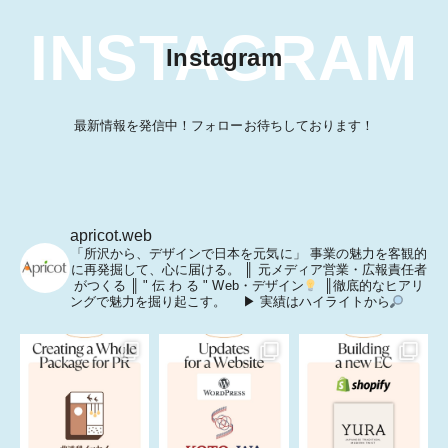
INSTAGRAM
Instagram
最新情報を発信中！フォローお待ちしております！
apricot.web
「所沢から、デザインで日本を元気に」
事業の魅力を客観的
に再発掘して、心に届ける。
║ 元メディア営業・広報責任者
がつくる
║ " 伝 わ る " Web・デザイン
║徹底的なヒアリ
ングで魅力を掘り起こす。
▶ 実績はハイライトから